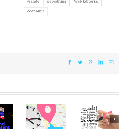
viande
webediting
Web Editorial
économie
Vos
L’assistance
Quels