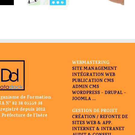
formations
éditoriale par
indicateurs
ratiques :
Sisternet
suivre pour
es et à jour !
analyser
l’audience de
mon site web ?
WEBMASTERING
SITE MANAGEMENT
INTÉGRATION WEB
PUBLICATION CMS
ADMIN CMS
WORDPRESS - DRUPAL -
ganisme de Formation
JOOMLA ...
A N° 82 38 05559 38
registré depuis 2012
GESTION DE PROJET
 Préfecture de l’Isère
CRÉATION / REFONTE DE
SITES WEB & APP.
INTERNET & INTRANET