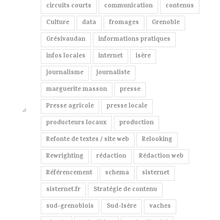
circuits courts
communication
contenus
Culture
data
fromages
Grenoble
Grésivaudan
informations pratiques
infos locales
internet
isère
journalisme
journaliste
marguerite masson
presse
Presse agricole
presse locale
producteurs locaux
production
Refonte de textes / site web
Relooking
Rewrighting
rédaction
Rédaction web
Référencement
schema
sisternet
sisternet.fr
Stratégie de contenu
sud-grenoblois
Sud-Isère
vaches