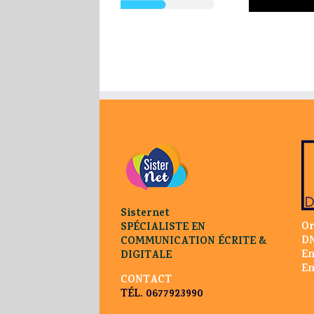
faciliter la
journalism, ou
in
compréhension
contenu de
p
de données au
marque, de quoi
fiabl
moyen du
s’agit-il ?
graphisme
Sisternet
Or
SPÉCIALISTE EN
DN
COMMUNICATION ÉCRITE &
En
DIGITALE
En
CONTACT
TÉL. 0677923990