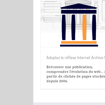
exe Internet Archive !
ualités Web
Adoptez le réflexe Internet Archive !
Retrouver une publication,
comprendre l'évolution du web... 
partir de clichés de pages stocké
depuis 2006.