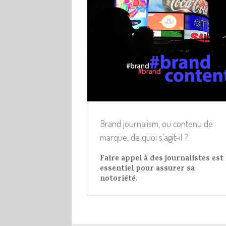
, ou contenu de marque,
oi s’agit-il ?
ualités Web
Brand journalism, ou contenu de
marque, de quoi s’agit-il ?
Faire appel à des journalistes est
essentiel pour assurer sa
notoriété.