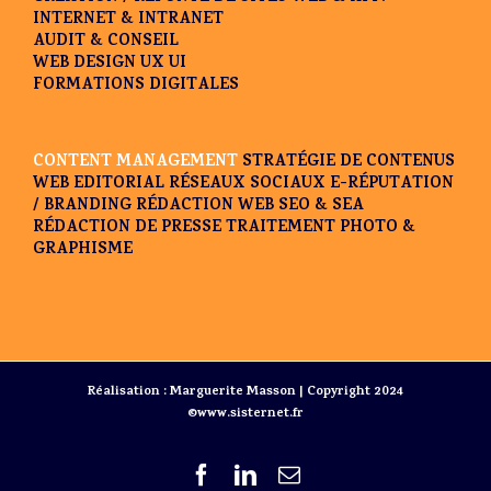
INTERNET & INTRANET
AUDIT & CONSEIL
WEB DESIGN UX UI
FORMATIONS DIGITALES
CONTENT MANAGEMENT
STRATÉGIE DE CONTENUS
WEB EDITORIAL
RÉSEAUX SOCIAUX
E-RÉPUTATION
/ BRANDING
RÉDACTION WEB SEO & SEA
RÉDACTION DE PRESSE
TRAITEMENT PHOTO &
GRAPHISME
Réalisation : Marguerite Masson | Copyright 2024
©www.sisternet.fr