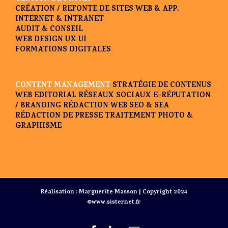
CRÉATION / REFONTE DE SITES WEB & APP.
INTERNET & INTRANET
AUDIT & CONSEIL
WEB DESIGN UX UI
FORMATIONS DIGITALES
CONTENT MANAGEMENT
STRATÉGIE DE CONTENUS
WEB EDITORIAL
RÉSEAUX SOCIAUX
E-RÉPUTATION
/ BRANDING
RÉDACTION WEB SEO & SEA
RÉDACTION DE PRESSE
TRAITEMENT PHOTO &
GRAPHISME
Réalisation : Marguerite Masson | Copyright 2024
©www.sisternet.fr