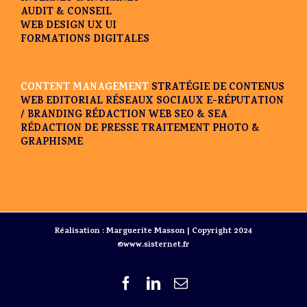
AUDIT & CONSEIL
WEB DESIGN UX UI
FORMATIONS DIGITALES
CONTENT MANAGEMENT
STRATÉGIE DE CONTENUS
WEB EDITORIAL
RÉSEAUX SOCIAUX
E-RÉPUTATION
/ BRANDING
RÉDACTION WEB SEO & SEA
RÉDACTION DE PRESSE
TRAITEMENT PHOTO &
GRAPHISME
Réalisation : Marguerite Masson | Copyright 2024
©www.sisternet.fr