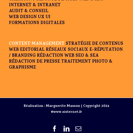
INTERNET & INTRANET
AUDIT & CONSEIL
WEB DESIGN UX UI
FORMATIONS DIGITALES
CONTENT MANAGEMENT
STRATÉGIE DE CONTENUS
WEB EDITORIAL
RÉSEAUX SOCIAUX
E-RÉPUTATION
/ BRANDING
RÉDACTION WEB SEO & SEA
RÉDACTION DE PRESSE
TRAITEMENT PHOTO &
GRAPHISME
Réalisation : Marguerite Masson | Copyright 2024
©www.sisternet.fr